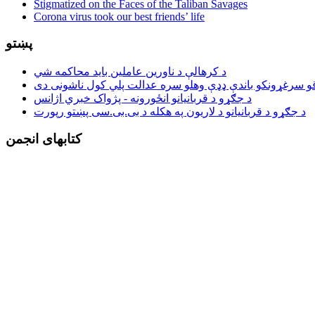
Stigmatized on the Faces of the Taliban Savages
Corona virus took our best friends’ life
پښتو
د کرهالې د ناورین عاملین باید محاکمه شي
د جګړو د قربانیانو انځورونه - پژواک خبري اژانس
د جګړو د قربانیانو د لاریون په هکله د بی.بی.سی پښتو رپورت
کتابهای انجمن