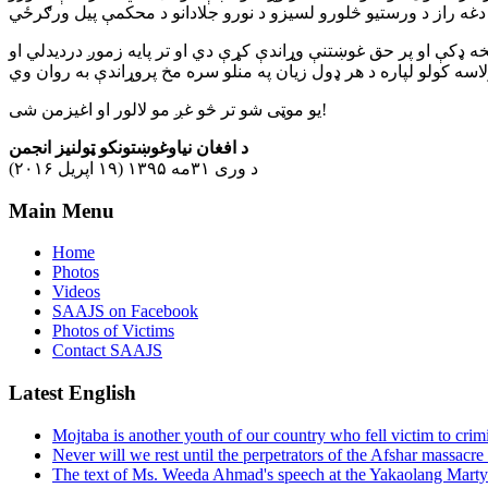
نو د کورنیو له درد څخه ډکې او پر حق غوښتنې وړاندې کړې دي او تر پایه زموږ دردیدلي او
یو موټی شو تر څو غږ مو لالور او اغیزمن شی!
د افغان نیاوغوښتونکو ټولنیز انجمن
د وری ۳۱مه ۱۳۹۵ (۱۹ اپریل ۲۰۱۶)
Main Menu
Home
Photos
Videos
SAAJS on Facebook
Photos of Victims
Contact SAAJS
Latest English
Mojtaba is another youth of our country who fell victim to crim
Never will we rest until the perpetrators of the Afshar massacre 
The text of Ms. Weeda Ahmad's speech at the Yakaolang Mar