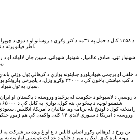
د ۱۳۵۸ کال د حمل په ۳۱مه د کنړ وګړي د روسانو
اطرافیانو پرته د نور چا منلو ته حاضر نه وو او هر مخالف آواز یې د ټوپک په زور غلی کاوه. هغوی غوښتل چې د دې له لارې خپلې ناوړې واکمنۍ ته دوام ورکړي.
شهنواز تڼی، صادق عالمیار، شهنواز شهواني، سپین جان لالهاند او د 
یې په آزادانه ډول ژوند کوي. له دوی څخه یوازې صادق عالمیار تیر کال په هالنډ کې ونیول شو او دوسیه یې د هالنډ پولیسو لخوا د پلټنو لاندې ده.
بمبار، په تول هیواد کې د میلینونو بمونو خښول چې لا تراوسه قربانیان اخلي او ... د روسیې غلامانو پایلې وې چې زموږ ملت یې لا تراوسه له شر څخه خلاص ندی.
د روسیې د لاسپوڅو د حکومت له پرځیدو وروسته د پاکستان او ایران جوړ
شت
رامنځته کول د لودیځ بله برنامه وه. طالبان د امریکا، انګلیس، سعو
وروسته د امریکا د سیوري لاندې ۱۴ کل
نن ورځ د کرهالې وګړو اصلي قاتلین د ع او غ ونډه ییز شرکت په لو
ټپونه تازه کوي. لیکن زموږ د خلکو د عدالت غوښتنې آوازونه به ب