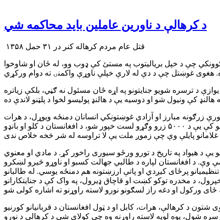
د کرهالې د ناورین عاملین باید محاکمه شي
قتل عام مردم کرهاله کنر در ۳۱ حمل ۱۳۵۸
وو. کودتا کوونکي چې د خپل بریالیتوب په مستئ کې ډوب وو، له ځان او شاوخوا
یوازې د ترسره شویو جنایتونو په اړه ځان مسئول نه ګڼي، بلکې زیاتره
 خلاصه کیږي، دوی د خپلو ۱۴ کلونو وینې بهونې واکمنۍ کې د دې خاورې زرګونه مبارز او آزادي غوښتونکي انسانان دمنځه ویوړل، د هرات
د کب میاشتې پاڅون کې د ۲۴۰۰۰ وګړو وژل، د پلچرخي ډارونکو پولیګونونو کې په لسګونو زرو وګړو په شهادت رسوول چې په دې وروستیو کې یې د ۵۰۰۰ زرو وګړو لست خپور شو، د افغانستان د کلو او بانډو
و یې د هیواد په تاریخ د تورو ورځو سیوری راخور کړ. د مادي او معنوي
ی د واکمنۍ د څو کلونو کارنامې وې. د افغانستان لپاره د طالبي جهالت کسبو او ناوړو څیرو لښکرو
نظیمیانو پرځای کیږدي او پاتې ارزښتونه هم دمنځه یوسي. له طالبانو
لې د نا امنیو خپرول، د مخدره توکو کښت او قاچاق ډیرول، په واک کې د جنایتکارانو
 شتون د کرهالې، هرات، کابل او د ټول افغانستان د قربانیانو کورنیو
ترسره شول، یوه لویه لاسته راوړنه وه چې کولای شي د کرهالې د نورو