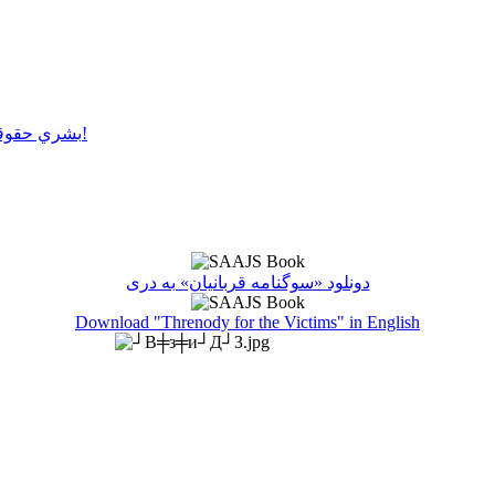
بشري حقوقو سرغړونکو باندې ډډې وهلو سره عدالت پلي کول ناشونی دی!
دونلود «سوگنامه قربانیان» به دری
Download "Threnody for the Victims" in English