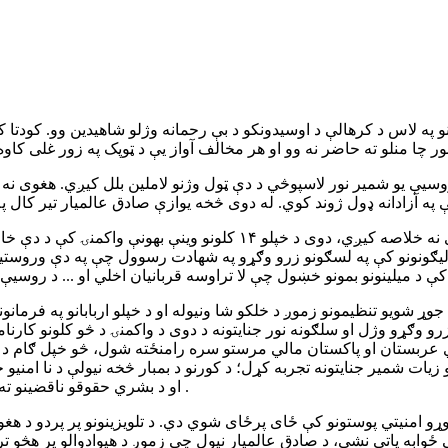
 او د دوی د چوپړانو په لاس د کرهالې د اوسیدونکو د بې رحمانه وژلو شاهیدین 
روسیې یو شمیر نور لاسپوڅي د دې ټول وژنو لاملین بلل کیږي. هغوی نه 
د خلقي او پرچمي هیوادپلورو جنایتونه یوازې د کرهالې ټول وژنې باندې نه
 شويو تنظیمونو زموږ د خلکو شا ونیوله او د خپلو اربابانو په فرمانون
منیو لوټ، د ښځو بې پته کول، یوازې په کابل کې د ۶۵۰۰۰ زرو وګړو وژل او سلګونه نور جنایتونه د دو
دي عربستان او پاکستان مالي مرستو سره رامنځته شول، څو خپل ګام د ت
نۍ واکمنۍ کې هم زموږ خلکو زیات شمیر جنایتونه تجربه کړل؛ د کورنو د بمبار څخه نیو
او د بشري حقوقو ناقضینو ته ځای ورکول او دغه راز لسګونو نورو لاسته راوړنو ته اشاره کولی شو .
ړو امنیتي پوستونو کې ځای پرځای شوي دي. د تلویزینونو پر پردو د هغوی
ې ځوابه پاتې نشي، د صادق عالمیار نیول چې زموږ د هیوادوالو پر هڅو 