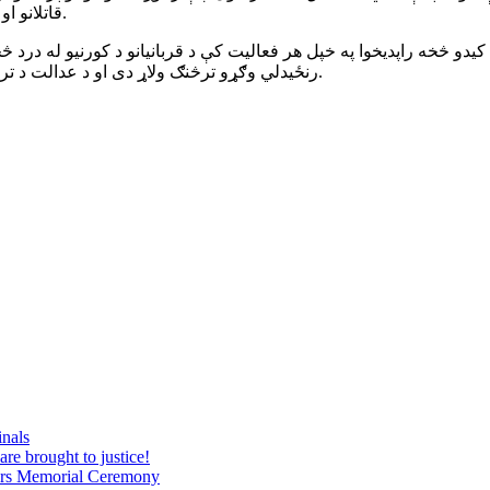
قاتلانو او دغه راز د ورستیو څلورو لسیزو د نورو جلادانو د محکمې پیل ورګرځي.
ټولنیز انجمن» په ۲۰۰۷ کال کې د رامنځته کیدو څخه راپدیخوا په خپل هر فعالیت کې د قربانیا
رنځیدلي وګړو ترڅنګ ولاړ دی او د عدالت د ترلاسه کولو لپاره د هر ډول زیان په منلو سره مخ پروړاندې به روان وي.
inals
are brought to justice!
tyrs Memorial Ceremony