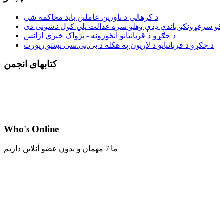
د کرهالې د ناورین عاملین باید محاکمه شي
د جګړو د قربانیانو انځورونه - پژواک خبري اژانس
د جګړو د قربانیانو د لاریون په هکله د بی.بی.سی پښتو رپورت
کتابهای انجمن
Who's Online
ما 7 مهمان و بدون عضو آنلاین داریم