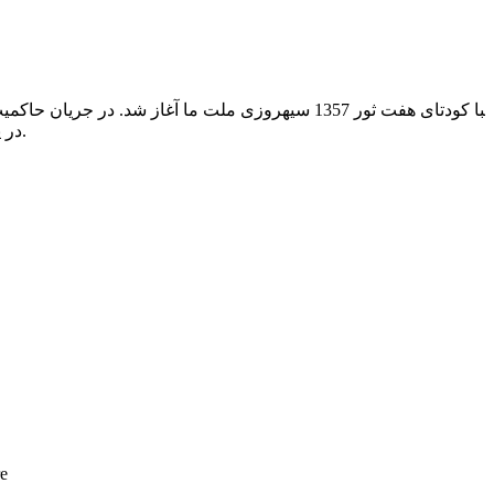
‍با کودتای هفت ثور 1357 سیهروزی ملت ما آغاز 
در پولیگون‌های پلچرخی زنده به گور گشتند، و یا به خیل ناپدیدشدگان و زندانیانی پیوستند که مدت‌ها شکنجه‌های طاقت‌فرسا را از سر گذشتاندند.
re