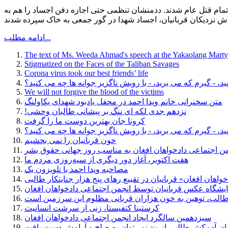
م ما با وحشت تمام قتل عام شدند. ددمنشان تنظمی حتی اجازه دفن اجساد را هم به
ا تلاش نزدیکان قربانیان، اجساد شهدا در گور جمعی به خاک سپرده شدند
ادامه مطلب...
The text of Ms. Weeda Ahmad's speech at the Yakaolang Mar
Stigmatized on the Faces of the Taliban Savages
Corona virus took our best friends’ life
، - گیرم که می برید، - با رویش ناگزیز جوانه ها چه می کنید؟
We will not forgive the blood of the victims
متن سخنرانی خانم ویدا احمد در محفل یادبود شهدای یکاولنگ
!نزدهم جدی لکه ای ننگ بر پیشانی طالبان وحشی
کرونا جان بهترین دوست ما را گرفت
، - گیرم که می برید، - با رویش ناگزیز جوانه ها چه می کنید؟
خون قربانیان را نمی بخشیم
من اجتماعی دادخواهان افغان به مناسب روز جهانی حقوق بشر
هفت اکتوبر، آغاز دور دیگری از سیه‌روزی مردم ما
مصاحبه ویدا احمد با تلویزون یک
هان افغان» قربانیان در تقبیع رهای پنج هزار جنایتکار طالبی
یشگاه عکس قربانیان توسط انجمن اجتماعی دادخواهان افغان
الب، توهین به خون هزاران قربانی مظلوم این سرزمین است
کرستینا کتفیستا، زنی از سرشت انسانیت
سیزدهمین سالگرد ایجاد انجمن اجتماعی دادخواهان افغان
ران آدمکش طالبی از بند نمی‌توان به صلح و آرامش دست یافت