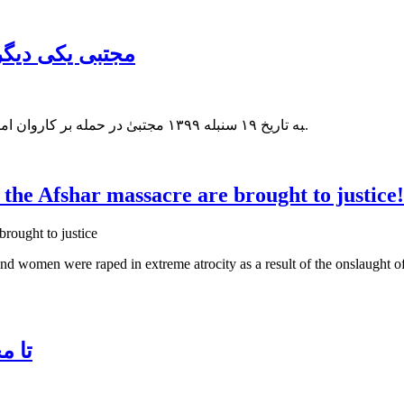
مجتبی یکی دیگر 
‍به تاریخ ۱۹ سنبله ۱۳۹۹ مجتبیٰ در حمله بر کاروان امرالله صالح در چهار راهی سابقه تایمنی با ۱۰ تن دیگر به شهادت رسید.
f the Afshar massacre are brought to justice!
 women were raped in extreme atrocity as a result of the onslaught of
!تا 