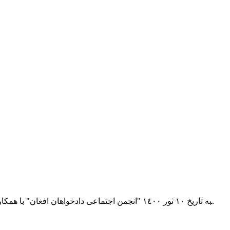
‍به تاریخ ١٠ ثور ١٤٠٠ "انجمن اجتماعى دادخواهان افغان" با همکاری گروپ "شبگرد" طرحی را به یاد خبرنگاران جان‌باخته افغان در دیوار موسسه حمایت کننده رسانه‌های آزاد افغانستان "نی" نقاشی نمودند.