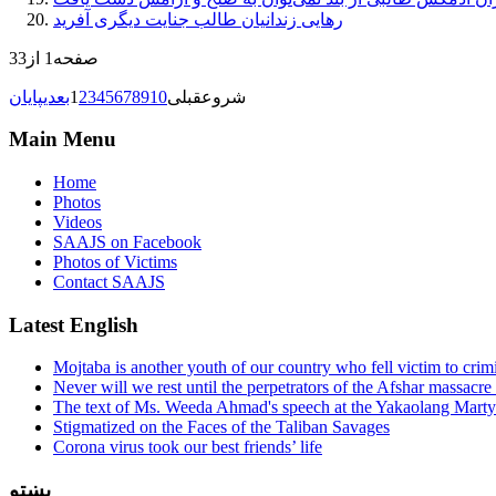
رهایی زندانیان طالب جنایت دیگری آفرید
صفحه1 از33
شروع
قبلی
10
9
8
7
6
5
4
3
2
1
بعدی
پایان
Main Menu
Home
Photos
Videos
SAAJS on Facebook
Photos of Victims
Contact SAAJS
Latest English
Mojtaba is another youth of our country who fell victim to crim
Never will we rest until the perpetrators of the Afshar massacre 
The text of Ms. Weeda Ahmad's speech at the Yakaolang Mar
Stigmatized on the Faces of the Taliban Savages
Corona virus took our best friends’ life
پښتو