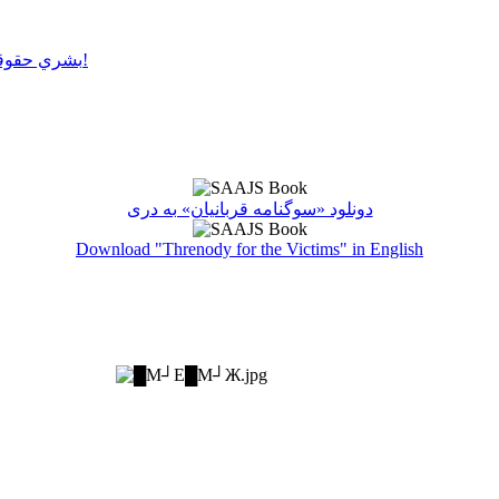
بشري حقوقو سرغړونکو باندې ډډې وهلو سره عدالت پلي کول ناشونی دی!
دونلود «سوگنامه قربانیان» به دری
Download "Threnody for the Victims" in English