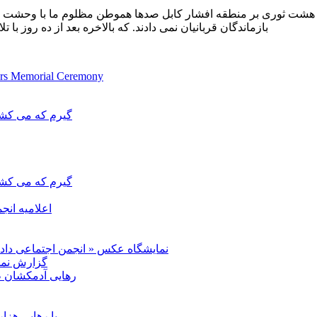
بوری 1993) در اثر هجوم تنظیم های هشت ثوری بر منطقه افشار کابل صدها هموطن مظلو
بازماندگان قربانیان نمی دادند. که بالاخره بعد از ده روز ب
tyrs Memorial Ceremony
گیرم که می کشید
گیرم که می کشید
اعلامیه انج
نمایشگاه عکس « انجمن اجتماعی دادخوا
گزارش نما
رهایی آدمکشان ط
با رهایی هزا