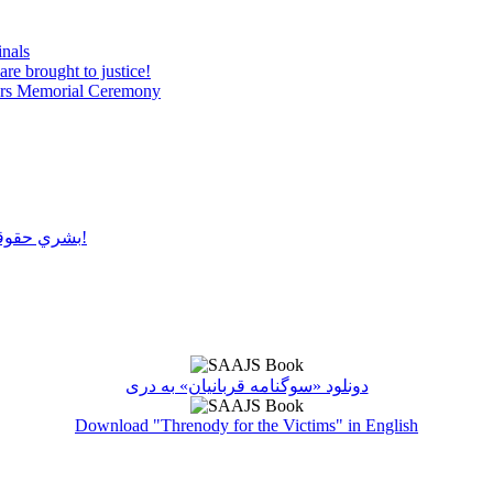
inals
are brought to justice!
tyrs Memorial Ceremony
بشري حقوقو سرغړونکو باندې ډډې وهلو سره عدالت پلي کول ناشونی دی!
دونلود «سوگنامه قربانیان» به دری
Download "Threnody for the Victims" in English