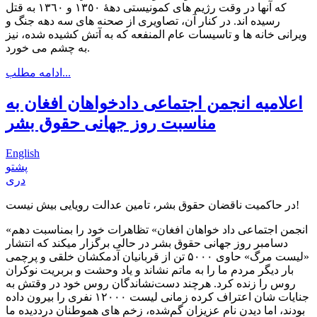
که آنها در وقت رژيم هاى کمونيستى دهۀ ١٣٥٠ و ١٣٦٠ به قتل
رسيده اند. در کنار آن، تصاويرى از صحنه هاى سه دهه جنگ و
ويرانى خانه ها و تاسيسات عام المنفعه که به آتش کشيده شده، نيز
به چشم مى خورد.
ادامه مطلب...
اعلامیه انجمن اجتماعی دادخواهان افغان به
مناسبت روز جهانی حقوق بشر
English
پشتو
دری
در حاکمیت ناقضان حقوق بشر، تامین عدالت رویایی بیش نیست!
«انجمن اجتماعی داد خواهان افغان» تظاهرات خود را بمناسبت دهم
دسامبر روز جهانی حقوق بشر در حالی برگزار میکند که انتشار
«لیست مرگ» حاوی ۵۰۰۰ تن از قربانیان آدمکشان خلقی و پرچمی
بار دیگر مردم ما را به ماتم نشاند و یاد وحشت و بربریت نوکران
روس را زنده کرد. هرچند دست‌نشاندگان روس خود در وقتش به
جنایات شان اعتراف کرده زمانی لیست ١٢٠٠٠ نفری را بیرون داده
بودند، اما دیدن نام عزیزان گم‌شده، زخم های هموطنان درددیده ما