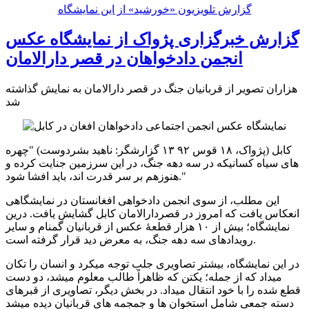
گزارش تلویزیون «خورشید» از این نمایشگاه
گزارش خبرگزاری پژواک از نمایشگاه عکس
انجمن دادخواهان در قصر دارالامان
هزاران تصوير از قربانيان جنگ در قصر دارالامان به نمايش گذاشته
شد
کابل (پژواک، ١٨ قوس ٩٢ ١٣ گزارشگر: ناهيد بشردوست) "چهره
هاى سياه کسانيکه در سه دهه جنگ، در اين سرزمين جنايت کرده و
هنوزهم بر سر قدرت اند، بايد افشا شود."
اين مطلب، از سوى انجمن دادخواهى افغانستان در نمايشگاهى
انعکاس يافت که امروز در قصردارالامان کابل گشایش یافت. درين
نمايشگاه؛ بيش از ١٠ هزار قطعۀ عکس از قربانيان گمنام و ساير
رويدادهاى سه دهه جنگ، به معرض ديد قرار گرفته است.
در اين نمايشگاه، بيشتر تصاويرى جلب توجه ميکرد و انسان را تکان
ميداد که از جمله؛ يکتن که ظاهراً طالب معلوم ميشد، دو دست
قطع شده را با خود انتقال ميداد. در بخش ديگر، تصاويرى از قبرهاى
دسته جمعى شامل استخوان ها و جمجمه هاى قربانيان ديده ميشد