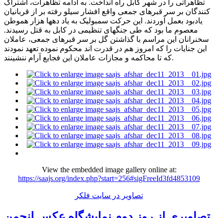
تظاهراتی را در شهر کابل راه انداخت. به ادامه تظاهرات، اشتراک
کنندگان بر سر قبرهای جمعی واقع افشار سیلو رفته بر از قربانیان
یادبود بعمل آوردند. این حرکت سمبولیک به یاد دهها هزار هموطن
معصوم ما بود که طی جنگهای تنظیمی در کابل به قتل رسیدند.
سخنرانان این مراسم با گذاشتن گل بر سر قبرهای جمعی، عاملان
این جنایات را که امروز هم در قدرت اند محکوم نموده تعهد نمودند
که تا محاکمه و مجازات عاملان این فجایع آرام ننشینند.
View the embedded image gallery online at:
https://saajs.org/index.php?start=256#sigFreeId3fd4853109
تصاویر در سایت فلکر
تصاویری از روز دوم نمایشگاه عکس انجمن