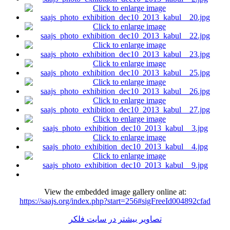
View the embedded image gallery online at:
https://saajs.org/index.php?start=256#sigFreeId004892cfad
تصاویر بیشتر در سایت فلکر