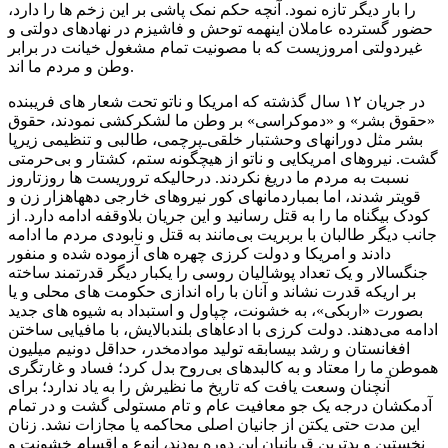
را بار دیگر تازه نمود. آنچه حکم نمک پاشی بر این زخم ها را دارد،
حضور گسترده عاملان اینهمه توحش و فاشیزم در نهادهای دولتی و
غیردولتی امروزیست که با مصونیت تمام مشغول خیانت در برابر
وطن و مردم ما اند.
در جریان ١٢ سال گذشته که امریکا و ناتو تحت شعار های فریبنده
«حقوق بشر» و «دموکراسی» بر وطن ما لشکرکشی نمودند، حقوق
بشر مثل دورانهای وحشتبار خلقی‌ـ‌پرچمی، طالبی و تنظیمی زیرپا
گشت. نیروهای امریکایی و ناتو از هیچگونه ستم،‌ کشتار و بی‌حرمتی
نسبت به مردم ما دریغ نکردند. درحالیکه تروریست ها روزتاروز
قویتر شدند، اما بمباردمانهای کور نیروهای خارجی دههاهزار زن و
کودک بیگناه ما را به قتل رسانید و این جریان بلاوقفه ادامه دارد. از
جانب دیگر طالبان با بربریت بی‌مانند به قتل و نابودی مردم ما ادامه
دادند و امریکا و دولت کرزی چهره های آزموده شده و منفور
جنگسالار و یک تعداد پوشالیان روسی را یکبار دیگر قدرتمند ساخته
بر اریکه قدرت نشاند و آنان با راه اندازی حکومت های محلی و یا
بصورت «اربکی»، به خشونت، چپاول و استبداد به شیوه های جدید
ادامه می‌دهند. دولت کرزی با ادعاهای بلندبالایش، با مافیایی ساختن
افغانستان و رشد بیسابقه تولید موادمخدر، حداقل دو‌نیم‌ میلیون
هموطن ما را معتاد و به کالبدهای بی‌روح بدل کرد؛ فساد و غارتگری
آنچنان وسعت یافت که تاریخ ما نظیرش را به یاد ندارد؛ برای
آدمکشان درجه یک جو معافیت عام و تام مستولی گشت و در تمام
این مدت حتی یکتن از جانیان اصلی محاکمه یا مجازات نشد. زنان
نخستین و بدترین قربانیان این دوره بودند، انوع و اقسام خشونت و