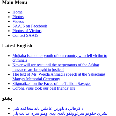
Main Menu
Home
Photos
Videos
SAAJS on Facebook
Photos of Victims
Contact SAAJS
Latest English
Mojtaba is another youth of our country who fell victim to
criminals
Never will we rest until the perpetrators of the Afshar
massacre are brought to justice!
The text of Ms. Weeda Ahmad's speech at the Yakaolang
Martyrs Memorial Ceremony
Stigmatized on the Faces of the Taliban Savages
Corona virus took our best friends’ life
پښتو
د کرهالې د ناورین عاملین باید محاکمه شي
بشري حقوقو سرغړونکو باندې ډډې وهلو سره عدالت پلي