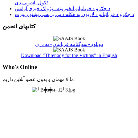
کول ناشونی دی!
د جګړو د قربانیانو انځورونه - پژواک خبري اژانس
د جګړو د قربانیانو د لاریون په هکله د بی.بی.سی پښتو رپورت
کتابهای انجمن
دونلود «سوگنامه قربانیان» به دری
Download "Threnody for the Victims" in English
Who's Online
ما 9 مهمان و بدون عضو آنلاین داریم