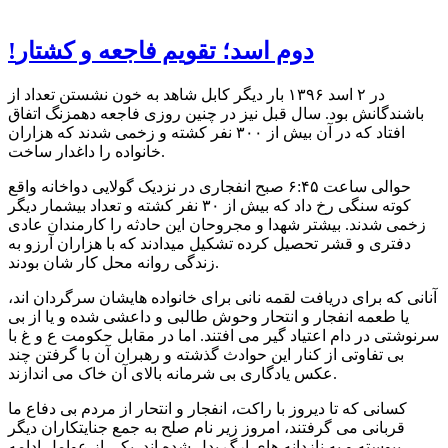
!دوم اسد؛ تقویم فاجعه و کشتار
در ۲ اسد ۱۳۹۶ بار دیگر کابل شاهد به خون نشستن تعداد از
باشندگانش بود. سال قبل نیز در چنین روزی فاجعه دهمزنگ اتفاق
افتاد که در آن بیش از ۳۰۰ نفر کشته و زخمی شدند که هزاران
خانواده را داغدار ساخت.
حوالی ساعت ۶:۴۵ صبح انفجاری در نزدیک گولایی دواخانه واقع
کوته سنگی رخ داد که بیش از ۳۰ نفر کشته و تعداد بیشمار دیگر
زخمی شدند. بیشتر شهدا و مجروحان این حادثه را کارمندان عادی
دفتری و قشر تحصیل کرده تشکیل میدادند که با هزاران آرزو به
زندگی روانه محل کار شان بودند.
آنانی که برای دریافت لقمه نانی برای خانواده هایشان سرگردان اند،
یا طعمه انفجار و انتحار وحوش طالبی و داعشی شده و یا از بی
سرنوشتی در دام اعتیاد گیر می افتند. اما در مقابل حکومت ع و غ با
بی تفاوتی از کنار این حوادث گذشته و رهبران آن با گرفتن چند
عکس یادگاری بی شرمانه بالای آن خاک می اندازند.
کسانی که تا دیروز با راکت، انفجار و انتحار از مردم بی دفاع ما
قربانی می گرفتند، امروز زیر نام صلح به جمع جنایتکاران دیگر
پیوسته و به نازدانه های ارگ بدل شده اند. یکی از عوامل ادامه