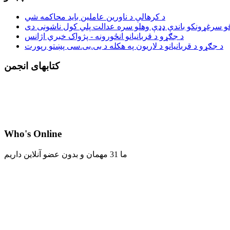
د کرهالې د ناورین عاملین باید محاکمه شي
د جګړو د قربانیانو انځورونه - پژواک خبري اژانس
د جګړو د قربانیانو د لاریون په هکله د بی.بی.سی پښتو رپورت
کتابهای انجمن
Who's Online
ما 31 مهمان و بدون عضو آنلاین داریم