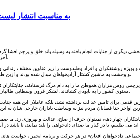
!به مناسبت انتشار لی
بانی زیر نام «لیست مرگ» بخشی دیگری از جنایات انجام یافته به وسیله باند خلق و پر
آخرین بار امید شان به خون نشست و دردمندانه بار دیگر به ماتم نشستند.
 و بويژه روشنفکران و افراد وطندوست را زیر عناوین مختلف زندانی و
و وحشت به ماشین کشتار آزادیخواهان مبدل شده بودند و ازین طریق میخواستند تا پایه های حکومت پوشالی شان را مستحکم نگهدارند.
 پرچمی روس هزاران هموطن ما را به دام مرگ فرستادند، جنایتکاران 
معنوی کشور را به نابودی کشاندند، لشکر قرون وسطایی طالبان نیز مانند سلف تنظیمی شان یک دوره سیاه را بر کشور حاکم ساختند.
چکترین قدمی برای تامین عدالت برداشته نشد، بلکه عاملان این همه جنا