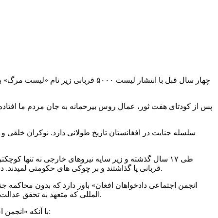
چهار سال قبل با انتشار لیست ۵۰۰۰ قر
پس از کودتای هفت ثور، عمال روس بیرحمانه به جان مردم ما افتاده
سلسله جنایت در افغانستان تاریخ طولانی دارد. نوکران خلقی و
طی ۱۷ سال گذشته و زیر سایه نیروهای خارجی نه تنها کو
قربانی پا گذاشتند و بر چوکی های حکومتی لمیدند. درین اواخر حتا قصابان مردم نیز به وساطت باداران خارجی شان به این حلقه اضافه شدند تا آخرین میخ را بر تابوت عدالت و دادخواهی بکوبند.
المللی که متعهد به تحقق عدالت اند می طلبیم، تا در کنار ما صدای دادخواهی را بلند نمایند، تا باشد در آینده نه چندان دور شاهد تصفیه حساب با عاملان این همه جنایت باشیم.
با آنکه «انجمن اجتماعی دادخواهان افغان» در هر حرکت و برنامه انجمن، خواست های مشخص خود را ابراز داشته است، اینک نیز بار دیگر آنرا تکرار می‌کنیم: