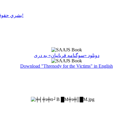
بشري حقوقو سرغړونکو باندې ډډې وهلو سره عدالت پلي کول ناشونی دی!
دونلود «سوگنامه قربانیان» به دری
Download "Threnody for the Victims" in English