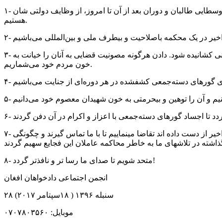
۱- ما خواهان برکناری فوری تمامی جنایتکاران دوران حاکمیت وطنفروشان خلق و پرچم، خرمستی های تنظیم‌ها، امارت وحشت قرون وسطایی طالبان و دوران بعد از آن تا امروز، از وظایف دولتی شان
هستیم.
۳- ما خواهان قطع فوری کشتار مردم غیرنظامی به وسیله نیروهای امریکایی و ناتو هستیم و باید جنایات جنگی این نیروها به دادگاه‌های جهانی کشانیده شود. دادن هرگونه مصونیت قضایی به آنان را خیانت به
خون مردم خود می‌شماریم.
۷- ما از تمامی وطنداران خویش در سرتاسر افغانستان که برادران و خواهران، اقارب و عزیزان وجگرگوشههای خود را طی بیش از چهل سال اخیر از دست داده اند تقاضا مینماییم تا با ما تماس گیرند و چگونگی
۸- متحد شویم تا صدای ما رسا تر و نافذتر گردد!
انجمن اجتماعی دادخواهان افغان
۲۸ سنبله ۱۳۹۶ ( ۱۸سپتامر ۲۰۱۷)
موبايل: ۰۷۰۷۸۰۳۵۶۰