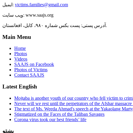
victims.families@gmail.com
ایمیل:
ویب سایت: www.saajs.org
آدرس پستی: پست بکس شماره ۹۸۰، کابل، افغانستان.
Main Menu
Home
Photos
Videos
SAAJS on Facebook
Photos of Victims
Contact SAAJS
Latest English
Mojtaba is another youth of our country who fell victim to crim
Never will we rest until the perpetrators of the Afshar massacre 
The text of Ms. Weeda Ahmad's speech at the Yakaolang Mar
Stigmatized on the Faces of the Taliban Savages
Corona virus took our best friends’ life
پښتو