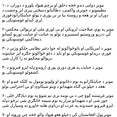
۱- مونږ دولتی دندو څخه دخلق او پرچم هیواد پلورو د دوران، د
تنظیمونو د خونری واکمنی، دطالبانو دمنځنی پیری ایز وحشت د
دوران او تر هغه و روسته بیا تر نن پوری د ټولو جنایتکارانودفوری
لري کبدلو غوښتونکی یو.
۲-مونږ په یوي صلاحیت لرونکي او بی لوري ملی او نریوالی محکمي
کي ددریو وروستیو لسسیزو د تولو په خیانت او جنایت تورنو کسانو
دمحاکمي غوښتونکي یو.
۳- مونږ د امریکایی او ناتوځواکونو له خوا دغیر نظامی خلکو وژني د
فوری دریدلو غوښتونکي یو او باید د دغو ځواکونو جګره ایز جنایتونه
نریوالو محکمو ته را کاږل شی.
۴- مونږ د جنایت په هري دوري پوري اروندو ډله ایزو قبرونو د
کشفولو غوښتونکی یو.
۵- مونږ د جنایتکارانو په نوم دځایونو او واټونو نومول په کلکه غندو او
هغه د خپلو بي ګناه شهیدانو د وینو سپکاوی او بي احترامی بولو.
۶- مونږ غږښتنه کوؤ چی د بي نومه تری تم شوؤ په نوم دیادګار څلی
جور شی او د شهیدانو مزار په نوم سیمه ځانګري شی ترڅو دډله
ایزو قبرونو جسدونه په عزت او درناوی هلته خاورو ته وسپارل شی.
۷- مونږ ټول افغانستان کی دخپلو هغو هیواد والو څخه چي وروټه او