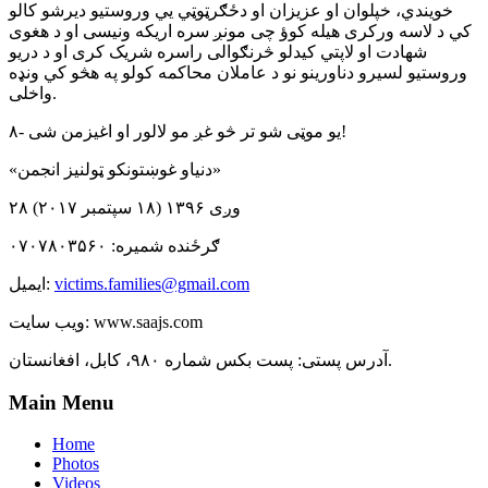
خویندي، خپلوان او عزیزان او دځګرټوټي یي وروستیو دیرشو کالو
کي د لاسه ورکری هیله کوؤ چی مونږ سره اریکه ونیسی او د هغوی
شهادت او لاپتي کیدلو څرنګوالی راسره شریک کری او د دریو
وروستیو لسیرو دناورینو نو د عاملان محاکمه کولو په هڅو کي ونډه
واخلی.
۸- یو موټی شو تر څو غږ مو لالور او اغیزمن شی!
«دنیاو غوښتونکو ټولنیز انجمن»
۲۸ وږی ۱۳۹۶ (۱۸ سپتمبر ۲۰۱۷)
ګرځنده شمیره: ‌۰۷۰۷۸۰۳۵۶۰
victims.families@gmail.com
ایمیل:
ویب سایت: www.saajs.com
آدرس پستی: پست بکس شماره ۹۸۰، کابل، افغانستان.
Main Menu
Home
Photos
Videos