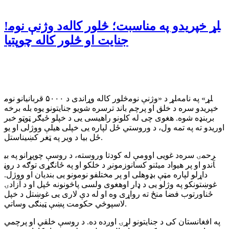
!د وژنې نوم‎لړ خپریدو په مناسبت؛ څلور کاله
جنایت او څلور کاله چوپتیا
څلور کاله وړاندی د ۵۰۰۰ قربانیانو نوم‎لړ د «وژنې نوم‎لړ» په نامه
خپریدو سره د خلق او پرچم باند ترسره شویو جنایتونو یوه بله برخه
بربنډه شوه. هغوی چی له کلونو راهیسی یی د خپلو ځیګر ټوټو خبر
اوریدو ته په تمه ول، د وروستي ځل لپاره یی خپلی هیلې ووژلی او یو
ځل بیا د ویر په ټغر کښیناستل.
د غویی اوومې له کودتا وروسته، د روسې چوپړانو په بی‎رحمۍ سره
زمونږ د خلکو او په ځانګړی توګه د روڼ‎آندو او پر هیواد میئنو کسانو
داړلو لپاره مټې بډوهلی او پر مختلفو نومونو یی بندیان او ووژل.
هغوی ولسی پاڅونونه ځپل او د آزادۍ‎غوښتونکو په وژلو یی د ډار او
ځناورتوب فضا منځ ته رواړی وه او له دې لاری یی غوښتل د خپل
لاسپوڅي حکومت پښې ټینګی وساتي.
په افغانستان کی د جنایتونو لړۍ اوږده ده. د روسې خلقي او پرچمي