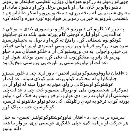
چوپړانو زمونږ په زرګونو هیوادوال ووژل، تنظیمی جنایتکارانو زمونږ
د هیوادوالو پر ځان، مال او ناموس یرغل وکړ او د هیواد مادی او
معنوی شتمنۍ یی له منځه یوړې، د منځنیو پیړویو لښکر طالبانو هم د
تنظیمی پلرونو په څیر یی زمونږ پر هیواد یوه توره دوره واکمنه کړه.
په تیرو ۱۷ کلونو کی د بهرنیو ځواکونو تر سیوری لاندی نه یواځي د
عدالت پلی کولو لپاره کوچنی ګام پورته نشو، بلکه ددغو جنایتونو
ترسره‎کونکو یوه شیطانی کړۍ رامنځ ته کړه او د یوبل په بخښلو
سره یی د زرګونو قربانیانو پر وینو پښې کیښودې او پر دولتی څوکیو
یی خیټې واچولی. په دې وروستیو کی آن د خلکو قصابان هم د خپلو
بهرنیو بادارانو په منځګړتوب له دغی کړۍ سره یوځای شول او د
عدالت او نیاووغوښتنې پر تابوت یی وروستی میخ ټک وه.
د «افغان نیاووغوښتنوکو ټولنیز انجمن» باور لری چی د څلور لسیزو
جنایتکارانو له محاکمه کولو پرته، نشو کولای سوله، عدالت او
سوکالی راولو. مونږ په خورا مینه له ټولو آزادۍ‎غوښتونکو او
دموکرات شخصیتونو، ملی او نړیوال بنسټونو څخه چی د عدالت پلی
کولو ته ژمن دي غواړو، ترڅو زمونږ په څنګ کی د نیاوو‎غوښتنی آواز
پورته کړي، ترڅو په نږدې راتلونکی کی ددغو ټولو جنایتونو له ترسره
کونکو سره حساب پاک کړو.
سربیره پر دې چی د «افغان نیاووغوښتنوکو ټولنیز انجمن» په خپل
هر حرکت او برنامه کی، خپلی ځانګړی غوښتنی لری، یو وار بیا هغه
دلته بیانوو: