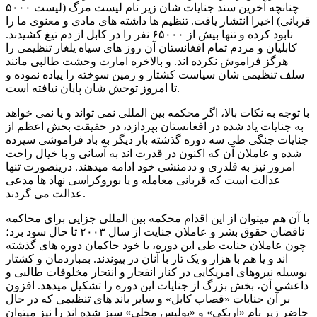
چنانچه آخرین سند جنایات شان زیر نام لیست مرگ (لیست ۵۰۰۰
قربانی) اخیرا انتشار یافت. تنظیم ها داشته های مادی و معنوی ما را
نابود کرده و تنها بیش از ۶۵۰۰۰ نفر را در کابل از دم تیغ کشیدند.
کابلیان و مردم تمام افغانستان آن روز های سیاه یلغار تنظیمی را
هرگز فراموش نکرده اند. و بالاخره امارت وحشت طالبی مانند
سلف تنظیمی شان سیاست کشتار و زمین سوخته را پیاده نموده و
تا امروز توحش شان پایان نیافته است.
با توجه به نکات بالا، اگر محکمه بین المللی نمی تواند و یا نمی خواهد
به جنایات یاد شده در افغانستان بپردازد، در حقیقت بخش اعظم از
جنایات جنگی طی سه دوره گذشته بار دیگر به باد فراموشی سپرده
شده و عاملان آن که اکنون در قدرت اند به آسانی و با خیال راحت
امروز نیز به قلدری و ددمنشی خود ادامه میدهند. درینصورت تنها
عدالت است که قربانی معامله و یا بوروکراسی نهاد ها مدعی
عدالت می گردند.
با آن هم میتوان از این اقدام محکمه بین المللی جزایی برای محاکمه
ناقضان حقوق بشر و عاملان جنایت از سال ۲۰۰۳ تا حال سود برد؛
چون عاملان جنایت طی این دوره، یا خود حاکمان دوره های گذشته
اند و یا هم با هزار و یک تار با آنان در پیوندند. بمباردمان و کشتار
بوسیله نیروهای امریکایی در کنار انفجار و انتحار مخلوقات طالبی و
داعشی آن، بخش بزرگ از جنایات این دوره را تشکیل میدهد. افزون
بر آن جنایات «قصاب کابل» و سایر باند های تنظیمی که در حال
حاضر زیر نام «اربکی» و «پولیس محلی» سبز شده اند را نیز میتوان