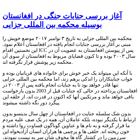
آغاز بررسی جنایات جنگی در افغانستان
بوسیله محکمه بین المللی جزایی
محکمه بین المللی جزایی به تاریخ ۳ نوامبر ۲۰۱۷ موضع خویش را
مبنی بر آغاز بررسی جنایات انجام یافته در افغانستان اعلام نمود.
این نخستین اقدام ICC پس از پیوستن افغانستان به عضویت آن در
سال ۲۰۰۳ بوده و تا کنون قضایای مربوط به افغانستان از سوی آن
محکمه زیر پوشش قرار نگرفته اند.
با آنکه این میتواند یک خبر خوش برای خانواده های قربانیان بوده و
خواب جنایتکاران را اندکی برهم زند، اما محکمه بین المللی جزایی
تنها قادر خواهد بود تا به جنایات انجام یافته پس از ۲۰۰۳ در
افغانستان پرداخته در حالی که جنایات قبل از 2003 بدون بازخواست
باقی خواهد ماند و مرتکبین آنها که اکنون در قدرت اند، از حلقه این
پیگرد دور نگه داشته میشوند.
بدون شک سلسله جنایت در افغانستان از چهل سال بدینسو بدون
ارتباط با یکدیگر نبوده، بلکه عاملان آن، همه در یک صف علیه مردم
ما قرار گرفته و به نام ها و عناوین گوناگون قساوت روا داشته و
خون ریخته اند. خلقی ها و پرچمی ها هزاران انسان آزادیخواه این
سرزمین را در کشتار گاه ها مخوف شان سر به نیست نمودند،