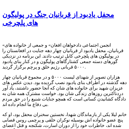
محفل یادبود از قربانیان جنگ در پولیگون
های پلچرخی
«انجمن اجتماعی دادخواهان افغان» و جمعی از خانواده های
قربانیان،‌ محفل یادبود از قربانیان چهار دهه جنایت در افغانستان را
در پولیگون های پلچرخی کابل ترتیب دادند. این برنامه در نزدیکی
گورهای دسته جمعی کشتارگاهای پولیگون و در کنار بنای یادبود
۵۰۰۰ قربانی رژیم خلق و پرچم برگزار گردید.
هزاران تصویر از شهدای لیست ۵۰۰۰ و در مجموع قربانیان چهار
دهه گذشته در اطراف بنای یادبود نصب گردیده بود. دیدن عکس های
عزیزان شهید برای خانواده های شان که آنجا حضور داشتند، یاد آور
دردناکترین روزهای زندگی شان بود. خواست مشترک همه شان به
دادگاه کشانیدن کسانی است که همچو جنایات شنیع را در حق مردم
بی دفاع ما انجام داده اند.
خانم لیلا یکی از بازماندگان شهدا، نخستین سخنران محفل بود، او که
پنچ عضو خانواده اش بوسیله نوکران خلقی و پرچمی روس قصابی
شده اند، خاطرات خود را از دوران اسارت، شکنجه و قتل اعضای