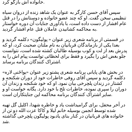
خانواده اش بازگو کرد.
سپس آقای حسن کارگر به عنوان یک شاهد زنده از دروان سیاه
تنظیمی سخن گفت. او که چند عضو خانواده و دوستانش را در قتل
عام افشار از دست داده است، با یادآوری جنایات آن دوره خواستار
به محاکمه کشانیدن عاملان قتل عام افشار گردید.
در قسمتی از برنامه شعری زیر عنوان « پولیگون» دکلمه گردید و
بعدا یکی از بازماندگان قربانیان به نام ملتان صحبت کرد، او که
پدرش بعد از لت و کوب بوسیله طالبان کشته شده است، نتوانست
جلو بغض اش را بگیرد و فقط برای لحظاتی توانست پیام اش را به
اشتراک کنندگان برنامه برساند.
در بخش های پایانی برنامه شعری پشتو زیر عنوان «یواځنی لاره»
دکلمه گردید و سپس آقای روفی خاطرات خود از دوران شکنجه و
کشتار در زندان پلچرخی بیان نمود. او که خود شکنجه و زندان آن
دوران را سپری نموده، خاطرات تلخ با خود دارد. یگانه خواست او و
سایر اشتراک کنندگان برنامه محاکمه این جنایتکاران است.
در آخر محفل، برای گرامیداشت یاد و خاطره شهدا، اکلیل گل تهیه
شده توسط انجمن بوسیله خانم لیلا و کاکا عزت الله دو تن از
خانواده های قربانیان در کنار بنای یادبود پولیگون پلچرخی گذاشته
شد.