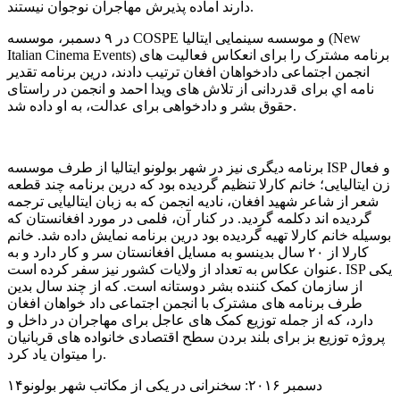
دارند آماده پذیرش مهاجران نوجوان نیستند.
در ۹ دسمبر، موسسه COSPE و موسسه سینمایی ایتالیا (New
Italian Cinema Events) برنامه مشترک را برای انعکاس فعالیت های
انجمن اجتماعی دادخواهان افغان ترتیب دادند، درین برنامه تقدیر
نامه اي برای قدردانی از تلاش های ویدا احمد و انجمن در راستای
حقوق بشر و دادخواهی برای عدالت، به او داده شد.
برنامه دیگری نیز در شهر بولونو ایتالیا از طرف موسسه ISP و فعال
زن ایتالیایی؛ خانم کارلا تنظیم گردیده بود که درین برنامه چند قطعه
شعر از شاعر شهید افغان، نادیه انجمن که به زبان ایتالیایی ترجمه
گردیده اند دکلمه گردید. در کنار آن، فلمی در مورد افغانستان که
بوسیله خانم کارلا تهیه گردیده بود درین برنامه نمایش داده شد. خانم
کارلا از ۲۰ سال بدینسو به مسایل افغانستان سر و کار دارد و به
عنوان عکاس به تعداد از ولایات کشور نیز سفر کرده است. ISP یکی
از سازمان کمک کننده بشر دوستانه است. که از چند سال بدین
طرف برنامه های مشترک با انجمن اجتماعی داد خواهان افغان
دارد، که از جمله توزیع کمک های عاجل برای مهاجران در داخل و
پروژه توزیع بز برای بلند بردن سطح اقتصادی خانواده های قربانیان
را میتوان یاد کرد.
۱۴دسمبر ۲۰۱۶: سخنرانی در یکی از مکاتب شهر بولونو