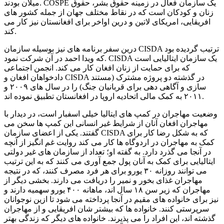
میلان بودند. COSPE یک سازمان فعال در زمینه حقوق بشر، حقوق
زنان و کودکان است که در نقاط مختلف جهان از جمله کشور های
افریقایی، امریکای لاتین و درین اواخر برای افغانستان نیز کار می
کند.
درین سفر برنامه های نیز بوسیله سازمان CISDA ترتیب گردیده بود
که ویدا احمد در آن شرکت نمود. CISDA یک سازمان ایتالیایی است
که برای حمایت از زنان افغان کار می کند. انجمن اجتماعی
دادخواهان افغان و CISDA در گذشته دو پروژه مشترک (مستند
سازی و آگاهی دهی برای قربانیان جنگ) را در سال های ۲۰۰۹ و
۲۰۱۱ به کمک مالی اتحادیه اروپا در افغانستان تطبیق نموده اند.
وضعیت مهاجران در کمپ های ایتالیا خیلی اسفبار است،‌ در دیدار با
مهاجران افغان آنان از شرایط غیر انسانی این کمپ ها سخن می
گفتند. یکی از اعضای سازمان CISDA که به شکل رضا کار برای
کمک به مهاجران در اردوگاه ها کار می کند روایت غم انگیز از آنچه
در آنجا می گذرد دارد. به گفته او؛ تعداد از سازمان های غیر دولتی
ایتالیایی برای کمک به آنان پول جمع آوری می کنند که به این ترتیب
می توانند روزانه ۳۰ یورو برای هر فرد مصرف کنند، که در نتیجه
مهاجران غذای بخور و نمیر را دریافت می دارند. بخشی دیگر از
مهاجران که زیر سن ۱۸ سال اند، ماهانه ۴۰۰ یورو سهمیه دارند و
نیز برای خانواده های مقیم در آنجا پرداخته می شود تا ازین نوجوانان
سرپرستی کنند. خانواده ها که بیشتر شان افریقایی و از مهاجران
گذشته اند، این افراد را می پذیرند. خانواده های دیگر که زندگی بهتر