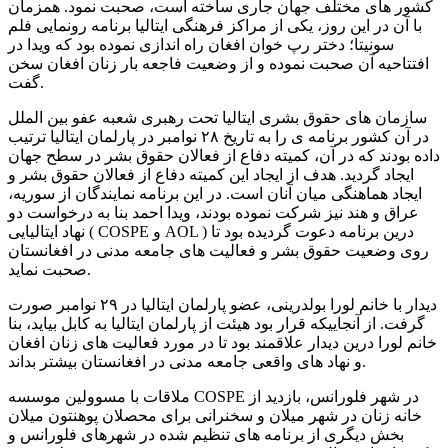
کشور های مختلف جهان جاری ساخته است، صحبت نمود. همزمان
با آن در این روز، یکی از مراکز فرهنگی ایتالیا برنامه رونمایی فلم
سونیتا؛ دختر رپ خوان افغان راه اندازی نموده بود که ویدا در
افتتاحیه آن صحبت نموده و از وضعیت فاجعه بار زنان افغان سخن
گفت.
سازمان های حقوق بشری ایتالیا تحت رهبری شعبه عفو بین الملل
در آن کشور برنامه ی را به تاریخ ۲۸ نوامبر در پارلمان ایتالیا ترتیب
داده بودند که در آن، کمیته دفاع از فعالان حقوق بشر در سطح جهان
ایجاد گردید. هدف از ایجاد این کمیته دفاع از فعالان حقوق بشر و
ایجاد هماهنگی میان آنان است. در این برنامه نمایندگان از سوریه،
عراق و هند نیز شرکت نموده بودند، ویدا احمد بنا به درخواست دو
نهاد ایتالیایی ( COSPE و AOL ) درین برنامه دعوت گردیده بود تا
روی وضعیت حقوق بشر و فعالیت های جامعه مدنی در افغانستان
صحبت نماید.
دیدار با خانم لورا بولدرینی، عضو پارلمان ایتالیا در ۲۹ نوامبر صورت
گرفت. از آنجاییکه قرار بود هیئت از پارلمان ایتالیا به کابل بیاید، بنا
خانم لورا درین دیدار علاقمند بود تا در مورد فعالیت های زنان افغان
و نهاد های واقعی جامعه مدنی در افغانستان بیشتر بداند.
ملاقات با مسوولین موسسه COSPE در شهر فلورانس، بازدید از
خانه زنان در شهر میلان و سخنرانی برای محصلان پوهنتون میلان
بخش دیگری از برنامه های تنظیم شده در شهرهای فلورانس و