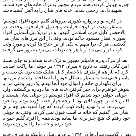
چورو چپاول کردند، همه مردم مجبور به ترک خانه های خود شدند،
شهید دادند، زخمی شدند، خانه های شان را به آتش کشیده شد.
در کارته نو و دروازه لاهوری نیروهای گلیم جمع (افراد دوستم)
مستقر بودند، در کوچه خرابات و چندول افراد حزب وحدت، در
بالاحصار کابل حزب اسلامی گلبدین و در نزدیک پل آسمایی افراد
شورای نظار مسعود حاکم بودند. وقتی از این مرز های شان می
گذشتی، هر که ترا متهم به یکی از این جناح ها کرده و مورد ولت
کوب قرار می داد. و یا هر چه نزدات می بود به زور می گرفتند.
بعد از مرگ پدرم فامیلم مجبور به ترک خانه شدند و به جای نسبتا
امن کابل رفتند. به تاریخ ۸ میزان ۱۳۷۳ در حویلی ما راکت اصابت
کرد که باز هم از طرف بالاحصار کابل شلیک شده بود. یک دست و
پایم زخمی شد به بسیار مشکل خود را تا شفاخانه رساندم من تنها
برای نگهداری خانه و اموال خود آنجا بودم. یک روز وقتی من با
شوهر خواهرم برای خبر گرفتن خانه های ما دوباره برگشتیم، وارد
حویلی خواهر خود شدیم که افراد دوستم در حویلی شان هستند و
قالین خانه را چون کلان بود با برچه چهار حصه کرده بودند و با خود
می بردند. ما را تهدید ولت کوب کردند که چرا آمدید. هر چه برای
شان می گفتیم که خانه ما است قبول نمی کردند. وقتی به حویلی
خود رفتم که هیچ چیز برای ما نماده بودند همه را افراد گلیم جمع با
خود برده و خانه ما را آتش زده بودند.
بعد از گذشت سال ها در ۱۳۹۴ برادرم رشاد زمانیکه به طرف خانه