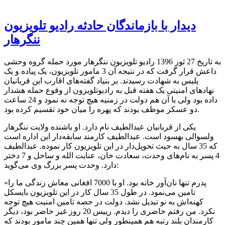
دیدار با بازماندگان حادثه رادیو تلویزیون
ننگرهار
به تاریخ 27 ثور 1396 رادیو تلویزیون ننگرهار مورد حمله گروه وحشی
داعش قرار گرفت که در نتیجه آن 3 مامور تلویزیون، یک پیاده و یک
پلیس به شهادت رسیدند. بر بنیاد گفته‌های اقارب این قربانیان
نهادهای امنیتی یک هفته قبل به رادیوتلویزون از وقوع حمله هشدار
داده بود ولی با آن هم دولت در زمنیه هیچ توجه نه نمود و 24 ساعت
دو عسکر موظف بودند که پهره را میان خود تقسیم کرده بود.
یکی از قربانیان عبدالطیف نام دارد. او باشنده ولایت ننگرهار
ولسوالی بهسود است. عبدالطیف کارمند سابقه‌دار این اداره است
که 35 سال به حیث تحویل‌دار در این تلویزیون کار نموده. عبدالطیف
4 پسر به نام‌های وحدت، سعادت خان، عنایت الله و ساحل و 7 دختر
دارد. وحدت پسر بزرگ وی می‌گوید:
«پدرم تنها نان‌آور خانه بود. او با 7000 افغانی معاش زندگی ما را
تامین می‌نمود. در طول 35 سال کار در این تلویزیون بایسکل
کهنه‌اش به نو تبدیل نشد. دولت در حصه تامین امنیت هیچ توجه
نکرد. من رفتم حاضری را دیدم. رییس 20 روز غیر حاضر بود، دیگر
کارمندان بلند رتبه هم همینطور ولی تنها همین چند مامور بودند که