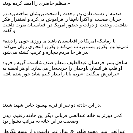
منظم حاضری را امضا کرده بودند.»
صدمه از دست دادن پدر وحدت را سخت پریشان ساخته بود. در
جریان صحبت او اکثراً نام‌ها را فراموش می‌کرد و استقرار فکر
نداشت. وحدت از دولت و حضور امریکا در افغانستان نفرت داشت
و گفت:
«تا زمانیکه امریکا در افغانستان باشد ما روزی خوبی را دیده
نمی‌توانیم. یکروز بمب پرتاب می‌کند و یکروز انتحاری روان می‌کند.
در هر جا مردم بیچاره و غریب کشته می‌شود.»
ساحل پسر خردسال عبدالطیف متعلم صنف 4 است. گریه و فریاد
او قلب هر انسان باوجدان را جریحه‌دار می‌سازد. او هر لحظه به
برادرش میگفت: «بریم بابا را بیدار کنیم شاید جور شده باشه.»
در این حادثه دو نفر از قریه بهسود خاص شهید شدند.
کمی دورتر به خانه عبدالغنی قربانی دیگر این حادثه رفتیم. دیدن
وضعیت در این خانه به مراتب دشوار بود.
عبدالغنی پسر محمد ظاهر 28 سال عمر داشت و از لیسه ننگرهار