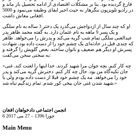
فارغ گردیده بود. بنا بر مشکلات اقتصادی از ادامه تحصیل باز ماند و
در رادیو تلویزیون ننگرهار به حیث اجیر ایفای وظیفه می‌نمود و 5000
افغانی معاش داشت.
او که چند سال از ازدواجش می‌گذرد یک دختر 3 ساله به نام سلگی
و یک پسر 9 ماهه به نام عثمان دارد. به گفته محمد ظاهر پدر
عبدالغنی سلگی تمام شب گریه می‌کند و پدرش را می‌خواهد. ظاهر
که چندی قبل در حادثه‌ای یک چشم خود را از دست داده بود، شهادت
پسرش او دیگر هم ضعیف و ناتوان ساخته. بغض گلویش را گرفته و
به سختی سخن می‌گفت:
«چه کار کنم. بچه جوان مرا شهید کردند. خدا اینها را لعنت کند. غنی
جان تکیه‌گاه من بود. حال چه کار کنم. دخترش گریه می‌کند و پدر
خود را می‌خواهد. مه یک چشم خود قبلا از دست داده بودم ولی با
شهید شدن غنی جان بیخی کور شدم. تمام زندگیم تباه شد.»
انجمن اجتماعی دادخواهان افغان
6 جوزا 1396 – 27 می 2017
Main Menu