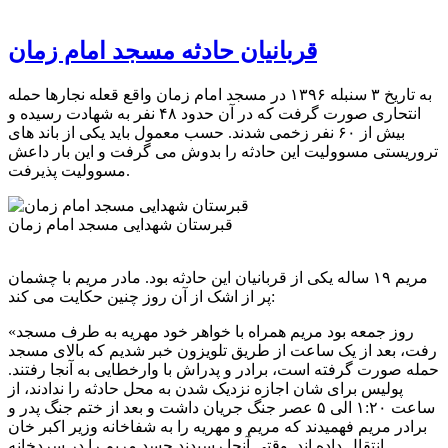
قربانیان حادثه مسجد امام زمان
به تاریخ ۳ سنبله ۱۳۹۶ در مسجد امام زمان واقع قعله نجارها حمله
انتحاری صورت گرفت که در آن حدود ۴۸ نفر به شهادت رسیده و
بیش از ۶۰ نفر زخمی شدند. حسب معمول باید یکی از باند های
تروریستی مسوولیت این حادثه را بدوش می گرفت و این بار داعش
مسوولیت پذیرفت.
قبرستان شهدایی مسجد امام زمان
مریم ۱۹ ساله یکی از قربانیان این حادثه بود. مادر مریم با چشمان
پر از اشک از آن روز چنین حکایت می کند:
«روز جمعه بود مریم همراه با خواهر خود مهریه به طرف مسجد
رفت، بعد از یک ساعت از طریق تلویزون خبر شدیم که بالای مسجد
حمله صورت گرفته است، برادر و پدراش با وارخطایی به آنجا رفتند.
پولیس برای شان اجازه نزدیک شدن به محل حادثه را ندادند، از
ساعت ۱:۲۰ الی ۵ عصر جنگ جریان داشت و بعد از ختم جنگ پدر و
برادر مریم فهمیدند که مریم و مهریه را به شفاخانه وزیر اکبر خان
انتقال داده اند. وقتی آنجا رسیدند جسد مریم را در سردخانه