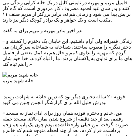
فامیل مریم و مهریه در تایمنی کابل در یک خانه کرایی زندگی می
کنند و پدر شان عبدالحمید مصروف کار مزدوری است. که گاه کار
برایش پیدا می شود و زمانی هم نه، برادر بزرگتر از مریم صنف ۱۱
مکتب است و یک خواهر و یک برادر کوچک دیگر نیز دارند.
در اخیر مادر مهریه و مریم برای ما گفت:
« زندگی فقیرانه ولی آرام داشتیم، این خاینان یک دخترم را کشتند و
دختر دیگرم را معیوب ساختند، شفاخانه به شفاخانه سر گردان می
گردم که مهریه را تداوی کنیم و حال هم به کمک بعضی از فامیل
های ما برای تداوی به پاکستان بردند. ما را تباه کردند، خدا خود شان
را هم تباه کند.»
خانه شهید مریم
فوزیه ۲۰ ساله دختری دیگر بود که درین حادثه به شهادت رسید.
پدرش خلیل الله برای گزارشگر انجمن چنین می گوید:
« من، خانم و دخترم فوزیه همان روز برای ادای نماز به مسجد
رفتیم، بعد از چند دقیقه از شروع شدن نماز، بالای مسجد حمله
صورت گرفت. من خیلی وارخطا شده بودم چون یک پایم هم زخم
برداشت. فرار کردم، بعد از چند لحظه متوجه شدم که خانم و