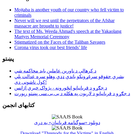
Mojtaba is another youth of our country who fell victim to
criminals
Never will we rest until the perpetrators of the Afshar
massacre are brought to justice!
The text of Ms. Weeda Ahmad's speech at the Yakaolang
Martyrs Memorial Ceremony
Stigmatized on the Faces of the Taliban Savages
Corona virus took our best friends’ life
پښتو
د کرهالې د ناورین عاملین باید محاکمه شي
بشري حقوقو سرغړونکو باندې ډډې وهلو سره عدالت پلي
کول ناشونی دی!
د جګړو د قربانیانو انځورونه - پژواک خبري اژانس
د جګړو د قربانیانو د لاریون په هکله د بی.بی.سی پښتو رپورت
کتابهای انجمن
دونلود «سوگنامه قربانیان» به دری
Download "Threnody for the Victims" in English