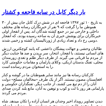
بار دیگر کابل در سایه فاجعه و کشتار
به تاریخ ۱۰ ثور ۱۳۹۷ فاجعه ای در شش درک کابل جان بیش از ۳۰
هموطن ما را گرفت که ۹ نفر از خبرنگاران رسانه های مختلف
داخلی و خارجی نیز در جمع کشته شدگان اند. پس از انفجار اولی
خبرنگاران برای پوشش خبری آن به ساحه رسیده بودند، که انفجار
دومی رخ داد و تعداد زیادی از ژورنالیستان کشته و زخمی شدند.
طالبان وحشی و جهالت پیشگان داعشی که پابند کوچکترین ارزش
های انسانی نیستند، با انفجار، انتحار، سر بریدن و صد ها جنایت دیگر
از مردم ما قربانی می گیرند. از طرف دیگر ظلم و تعدی زورمندان
محلی، تفنگ بدستان اربکی، وکلای پارلمان و مقامات حکومتی کارد
را به استخوان مردم رسانده است.
کارکنان رسانه ها نیز مانند سایر هموطنان ما در گوشه و کنار
افغانستان مصون نیستند. اگر از یک طرف «مخالفان مسلح» دولت
آنان را از دم تیغ می کشند، از جانب دیگر، تفنگداران حکومتی و
پارلمانی هر روز با لت و کوب و توهین به آنان، مانع بلند کردن صدای
مردم می گردند.
دیدن تصاویر رویداد اخیر وجدان هر انسان آزاده را تکان میدهد. شاه
مری، یارمحمد، غازی، نوروز، محرم، سباوون، علی و سلیم با دنیای