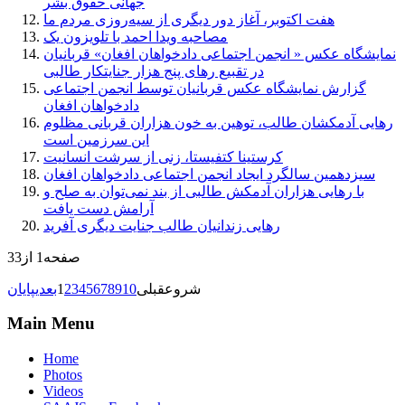
جهانی حقوق بشر
هفت اکتوبر، آغاز دور دیگری از سیه‌روزی مردم ما
مصاحبه ویدا احمد با تلویزون یک
نمایشگاه عکس « انجمن اجتماعی دادخواهان افغان» قربانیان
در تقبیع رهای پنج هزار جنایتکار طالبی
گزارش نمایشگاه عکس قربانیان توسط انجمن اجتماعی
دادخواهان افغان
رهایی آدمکشان طالب، توهین به خون هزاران قربانی مظلوم
این سرزمین است
کرستینا کتفیستا، زنی از سرشت انسانیت
سیزدهمین سالگرد ایجاد انجمن اجتماعی دادخواهان افغان
با رهایی هزاران آدمکش طالبی از بند نمی‌توان به صلح و
آرامش دست یافت
رهایی زندانیان طالب جنایت دیگری آفرید
صفحه1 از33
شروع
قبلی
10
9
8
7
6
5
4
3
2
1
بعدی
پایان
Main Menu
Home
Photos
Videos