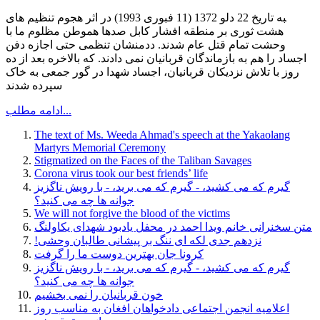
‍به تاریخ 22 دلو 1372 (11 فبوری 1993) در اثر هجوم تنظیم های
هشت ثوری بر منطقه افشار کابل صدها هموطن مظلوم ما با
وحشت تمام قتل عام شدند. ددمنشان تنظمی حتی اجازه دفن
اجساد را هم به بازماندگان قربانیان نمی دادند. که بالاخره بعد از ده
روز با تلاش نزدیکان قربانیان، اجساد شهدا در گور جمعی به خاک
سپرده شدند
ادامه مطلب...
The text of Ms. Weeda Ahmad's speech at the Yakaolang
Martyrs Memorial Ceremony
Stigmatized on the Faces of the Taliban Savages
Corona virus took our best friends’ life
گیرم که می کشید، - گیرم که می برید، - با رویش ناگزیز
جوانه ها چه می کنید؟
We will not forgive the blood of the victims
متن سخنرانی خانم ویدا احمد در محفل یادبود شهدای یکاولنگ
!نزدهم جدی لکه ای ننگ بر پیشانی طالبان وحشی
کرونا جان بهترین دوست ما را گرفت
گیرم که می کشید، - گیرم که می برید، - با رویش ناگزیز
جوانه ها چه می کنید؟
خون قربانیان را نمی بخشیم
اعلامیه انجمن اجتماعی دادخواهان افغان به مناسب روز